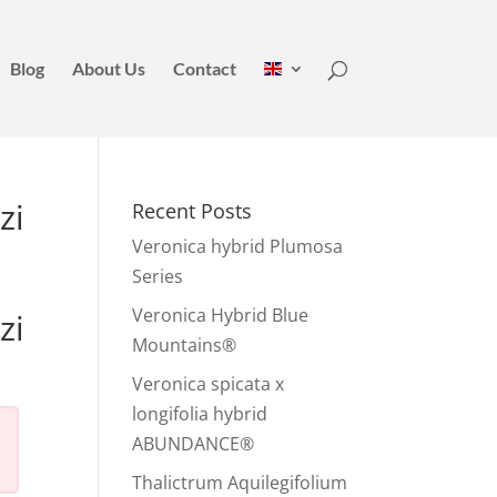
Blog
About Us
Contact
zi
Recent Posts
Veronica hybrid Plumosa
Series
Veronica Hybrid Blue
zi
Mountains®
Veronica spicata x
longifolia hybrid
ABUNDANCE®
Thalictrum Aquilegifolium