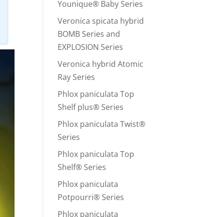
Younique® Baby Series
Veronica spicata hybrid
BOMB Series and
EXPLOSION Series
Veronica hybrid Atomic
Ray Series
Phlox paniculata Top
Shelf plus® Series
Phlox paniculata Twist®
Series
Phlox paniculata Top
Shelf® Series
Phlox paniculata
Potpourri® Series
Phlox paniculata