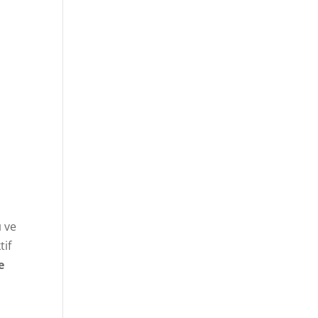
ç
ı ve
tif
e