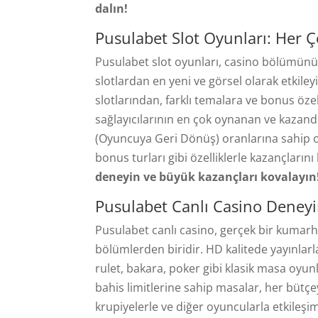
dalın!
Pusulabet Slot Oyunları: Her Ç
Pusulabet slot oyunları, casino bölümünün 
slotlardan en yeni ve görsel olarak etkile
slotlarından, farklı temalara ve bonus öze
sağlayıcılarının en çok oynanan ve kazand
(Oyuncuya Geri Dönüş) oranlarına sahip oy
bonus turları gibi özelliklerle kazançlarını 
deneyin ve büyük kazançları kovalayın
Pusulabet Canlı Casino Deneyi
Pusulabet canlı casino, gerçek bir kumarh
bölümlerden biridir. HD kalitede yayınlarl
rulet, bakara, poker gibi klasik masa oyun
bahis limitlerine sahip masalar, her bütçe
krupiyelerle ve diğer oyuncularla etkileşim