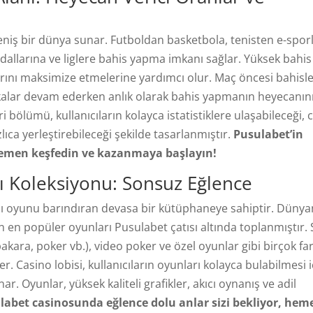
geniş bir dünya sunar. Futboldan basketbola, tenisten e-spor
allarına ve liglere bahis yapma imkanı sağlar. Yüksek bahis
larını maksimize etmelerine yardımcı olur. Maç öncesi bahisl
akalar devam ederken anlık olarak bahis yapmanın heyecanın
i bölümü, kullanıcıların kolayca istatistiklere ulaşabileceği, c
zlıca yerleştirebileceği şekilde tasarlanmıştır.
Pusulabet’in
 hemen keşfedin ve kazanmaya başlayın!
ı Koleksiyonu: Sonsuz Eğlence
klı oyunu barındıran devasa bir kütüphaneye sahiptir. Dünya
ın en popüler oyunları Pusulabet çatısı altında toplanmıştır. 
bakara, poker vb.), video poker ve özel oyunlar gibi birçok far
er. Casino lobisi, kullanıcıların oyunları kolayca bulabilmesi i
r. Oyunlar, yüksek kaliteli grafikler, akıcı oynanış ve adil
labet casinosunda eğlence dolu anlar sizi bekliyor, hem