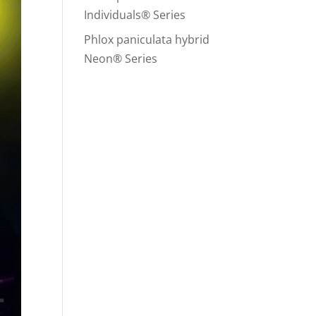
Individuals® Series
Phlox paniculata hybrid
Neon® Series